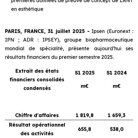
premières données de preuve de concept de LANT
en esthétique
PARIS, FRANCE, 31 juillet 2025 -
Ipsen (Euronext :
IPN ; ADR : IPSEY), groupe biopharmaceutique
mondial de spécialité, présente aujourd’hui ses
résultats financiers du premier semestre 2025.
Extrait des états
S1 2025
S1 2024
financiers consolidés
m€
m€
condensés
Chiffre d'affaires
1 819,8
1 659,3
Résultat opérationnel
655,8
538,0
des activités