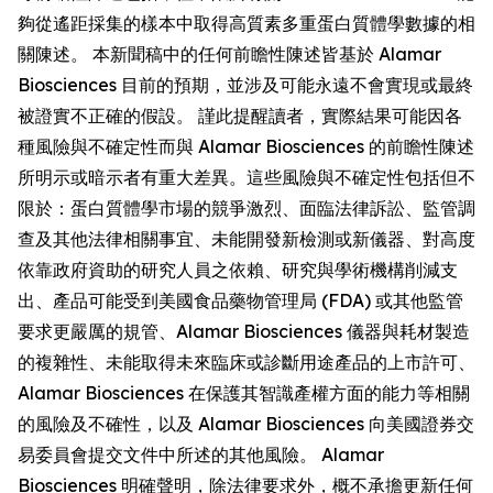
夠從遙距採集的樣本中取得高質素多重蛋白質體學數據的相
關陳述。 本新聞稿中的任何前瞻性陳述皆基於 Alamar
Biosciences 目前的預期，並涉及可能永遠不會實現或最終
被證實不正確的假設。 謹此提醒讀者，實際結果可能因各
種風險與不確定性而與 Alamar Biosciences 的前瞻性陳述
所明示或暗示者有重大差異。這些風險與不確定性包括但不
限於：蛋白質體學市場的競爭激烈、面臨法律訴訟、監管調
查及其他法律相關事宜、未能開發新檢測或新儀器、對高度
依靠政府資助的研究人員之依賴、研究與學術機構削減支
出、產品可能受到美國食品藥物管理局 (FDA) 或其他監管
要求更嚴厲的規管、Alamar Biosciences 儀器與耗材製造
的複雜性、未能取得未來臨床或診斷用途產品的上市許可、
Alamar Biosciences 在保護其智識產權方面的能力等相關
的風險及不確性，以及 Alamar Biosciences 向美國證券交
易委員會提交文件中所述的其他風險。 Alamar
Biosciences 明確聲明，除法律要求外，概不承擔更新任何