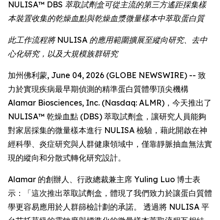
NULISA™ DBS 萃取試劑盒可從主流的第三方遙距採集樣
本裝置收集的乾燥血點與乾燥血漿微量樣本中萃取蛋白質
此工作流程將 NULISA 的應用範圍擴展至縱向研究、去中
心化研究，以及大規模族群研究
加州佛利蒙, June 04, 2026 (GLOBE NEWSWIRE) -- 致
力於實現疾病最早期偵測的精準蛋白質體學頂尖機構
Alamar Biosciences, Inc. (Nasdaq: ALMR)，今天推出了
NULISA™ 乾燥血點 (DBS) 萃取試劑盒，讓研究人員能夠
對家居採集的微量樣本進行 NULISA 檢驗，藉此開啟在神
經科學、炎症研究與人群健康領域中，僅靠靜脈抽血無法實
現的縱向和分散式轉化研究設計。
Alamar 的創辦人、行政總裁兼主席 Yuling Luo 博士表
示：「這次推出萃取試劑盒，體現了我們致力於讓蛋白質體
學更容易應用於人群篩檢計劃的承諾。 透過將 NULISA 平