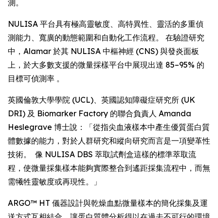
測。
NULISA 平台具有極高靈敏度、高特異性、靈活的多重偵
測能力、寬廣的動態範圍和自動化工作流程。 在驗證研究
中，Alamar 於其 NULISA 中樞神經 (CNS) 與發炎面板
上，於大多數支援的微量採樣平台中展現出達 85–95% 的
目標可偵測率 。
英國倫敦大學學院 (UCL)、英國認知障礙症研究所 (UK
DRI) 及 Biomarker Factory 的聯合負責人 Amanda
Heslegrave 博士說：「從指尖血液樣本中產生優質蛋白質
體數據的能力，對於人群研究和縱向研究而言是一項變革性
技術。 像 NULISA DBS 萃取試劑盒這樣的標準萃取流
程，使微量採集樣本能夠實際整合到遙距採集流程中，而無
需犧牲靈敏度或再現性。」
ARGO™ HT 儀器設計與乾燥血點微量樣本的簡化採集及運
送方式互相結合，讓蛋白質體分析得以在過去不可行的環境