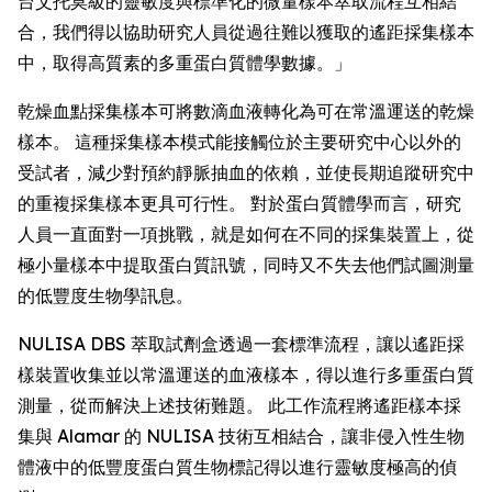
台艾托莫級的靈敏度與標準化的微量樣本萃取流程互相結
合，我們得以協助研究人員從過往難以獲取的遙距採集樣本
中，取得高質素的多重蛋白質體學數據。」
乾燥血點採集樣本可將數滴血液轉化為可在常溫運送的乾燥
樣本。 這種採集樣本模式能接觸位於主要研究中心以外的
受試者，減少對預約靜脈抽血的依賴，並使長期追蹤研究中
的重複採集樣本更具可行性。 對於蛋白質體學而言，研究
人員一直面對一項挑戰，就是如何在不同的採集裝置上，從
極小量樣本中提取蛋白質訊號，同時又不失去他們試圖測量
的低豐度生物學訊息。
NULISA DBS 萃取試劑盒透過一套標準流程，讓以遙距採
樣裝置收集並以常溫運送的血液樣本，得以進行多重蛋白質
測量，從而解決上述技術難題。 此工作流程將遙距樣本採
集與 Alamar 的 NULISA 技術互相結合，讓非侵入性生物
體液中的低豐度蛋白質生物標記得以進行靈敏度極高的偵